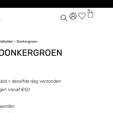
0
L
rdholder – Donkergroen
 DONKERGROEN
teld = dezelfde dag verzonden
ingen vanaf €50
 worden