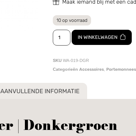
Maak iemand blij met een c
10 op voorraad
IN WINKELWAGEN
SKU
WA-019-DGR
Accessoires
Portemonnees
Categorieën
,
AANVULLENDE INFORMATIE
er | Donkergroen