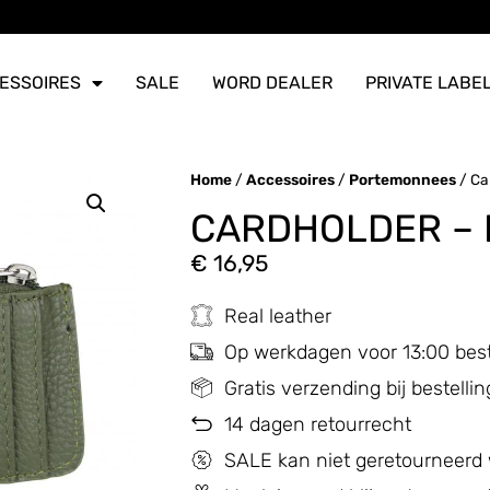
ERZONDEN
ERZONDEN
ERZONDEN
ESSOIRES
SALE
WORD DEALER
PRIVATE LABE
Home
/
Accessoires
/
Portemonnees
/ Ca
CARDHOLDER –
€
16,95
Real leather
Op werkdagen voor 13:00 bes
Gratis verzending bij bestell
14 dagen retourrecht
SALE kan niet geretourneerd