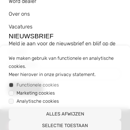
Word dealer
Over ons
Vacatures
NIEUWSBRIEF
Meld je aan voor de nieuwsbrief en blijf op de
hoogte!
We maken gebruik van functionele en analytische
E-mailadres
cookies.
Meer hierover in onze privacy statement.
Functionele cookies
Marketing cookies
Analytische cookies
ALLES AFWIJZEN
© 2023 Baggyshop B.V.
SELECTIE TOESTAAN