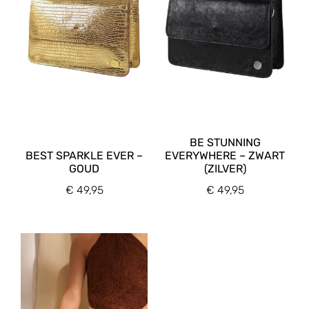
BE STUNNING
BEST SPARKLE EVER –
EVERYWHERE – ZWART
GOUD
(ZILVER)
€
49,95
€
49,95
Kleur accessoires
Goud
(1)