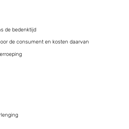
ns de bedenktijd
 door de consument en kosten daarvan
herroeping
rlenging