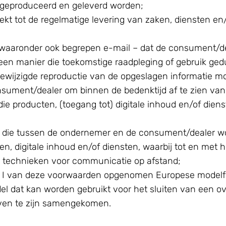
m geproduceerd en geleverd worden;
ekt tot de regelmatige levering van zaken, diensten e
– waaronder ook begrepen e-mail – dat de consument/dea
p een manier die toekomstige raadpleging of gebruik ge
ewijzigde reproductie van de opgeslagen informatie mo
onsument/dealer om binnen de bedenktijd af te zien va
n die producten, (toegang tot) digitale inhoud en/of d
 die tussen de ondernemer en de consument/dealer wor
, digitale inhoud en/of diensten, waarbij tot en met h
 technieken voor communicatie op afstand;
age I van deze voorwaarden opgenomen Europese modelfo
del dat kan worden gebruikt voor het sluiten van een
oeven te zijn samengekomen.