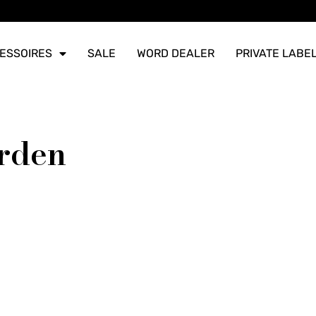
ERZONDEN
ERZONDEN
ERZONDEN
ESSOIRES
SALE
WORD DEALER
PRIVATE LABE
rden