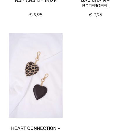
BAG CHAIN –
BAG CHAIN – ROZE
BOTERGEEL
€
9,95
€
9,95
HEART CONNECTION –