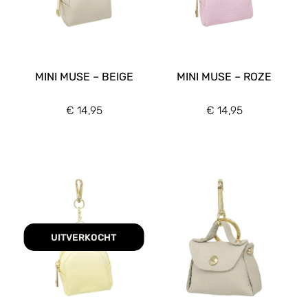
Grootte
Klein
(11)
MINI MUSE – BEIGE
MINI MUSE – ROZE
Vorm
Overig
€
14,95
€
14,95
(5)
Rechthoekig
(3)
Vierkant
(6)
UITVERKOCHT