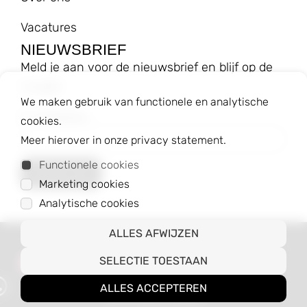
Vacatures
NIEUWSBRIEF
Meld je aan voor de nieuwsbrief en blijf op de
hoogte!
We maken gebruik van functionele en analytische
E-mailadres
cookies.
Meer hierover in onze privacy statement.
Functionele cookies
Marketing cookies
Analytische cookies
ALLES AFWIJZEN
© 2023 Baggyshop B.V.
SELECTIE TOESTAAN
Algemene voorwaarden
Privacybeleid
ALLES ACCEPTEREN
Webshop door CodePix