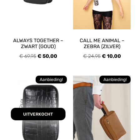
Metallic groen
(1)
Multi
(1)
Oranje
(5)
Rood
(4)
ALWAYS TOGETHER –
CALL ME ANIMAL –
Taupe
ZWART (GOUD)
ZEBRA (ZILVER)
(1)
Wit
€
69,95
€
50,00
€
24,95
€
10,00
(5)
Zilver
(1)
Paars
(9)
Aanbieding!
Aanbieding!
Roze
(2)
Zwart
(10)
Filter op prijs
UITVERKOCHT
FILTER
Prijs:
€ 7
—
€ 50