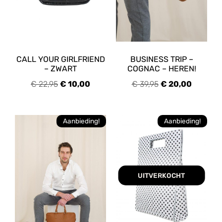
Grootte
Groot
(3)
Klein
(41)
CALL YOUR GIRLFRIEND
BUSINESS TRIP –
Middel
– ZWART
COGNAC – HEREN!
(31)
€
22,95
€
10,00
€
39,95
€
20,00
Vorm
Half rond
(9)
Aanbieding!
Aanbieding!
Overig
(4)
Rechthoekig
(48)
Rond
(3)
Vierkant
(2)
UITVERKOCHT