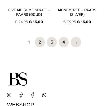
GIVE ME SOME SPACE –
MONEYTREE – PAARS
PAARS (GOUD)
(ZILVER)
€
24,95
€
15,00
€
39,95
€
15,00
1
2
3
4
→
WEBSHOP