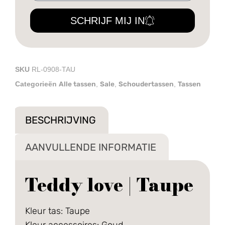
SCHRIJF MIJ IN
SKU
RL-0908-TAU
Alle tassen
Sale
Schoudertassen
Tassen
Categorieën
,
,
,
BESCHRIJVING
AANVULLENDE INFORMATIE
Teddy love | Taupe
Kleur tas: Taupe
Kleur accessoires: Goud