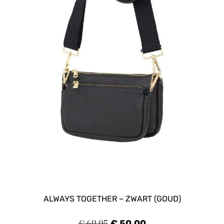
ALWAYS TOGETHER – ZWART (GOUD)
€
69,95
€
50,00