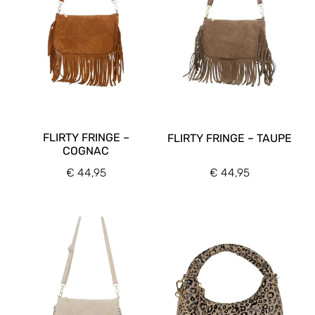
FLIRTY FRINGE –
FLIRTY FRINGE – TAUPE
COGNAC
Kleur accessoires
€
44,95
€
44,95
Brons
(2)
Goud
(14)
Zilver
(2)
Kleur
Beige
(5)