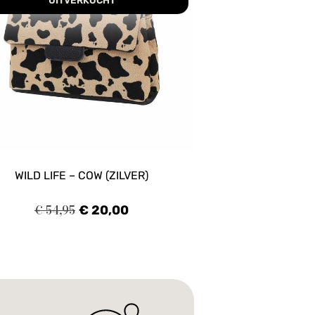
UITVERKOCHT
WILD LIFE – COW (ZILVER)
€
54,95
€
20,00