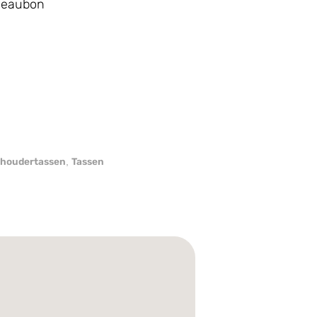
adeaubon
houdertassen
Tassen
,