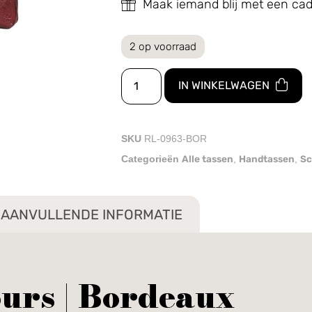
Maak iemand blij met een c
2 op voorraad
IN WINKELWAGEN
SKU
RL-0963-BOR
Alle tassen
Handtassen
Sc
Categorieën
,
,
AANVULLENDE INFORMATIE
urs | Bordeaux