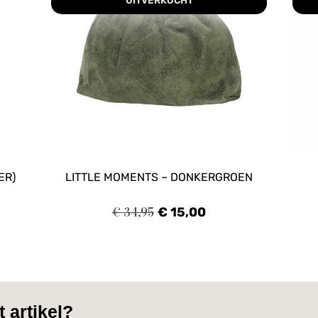
UITVERKOCHT
ER)
LITTLE MOMENTS – DONKERGROEN
€
34,95
€
15,00
 artikel?