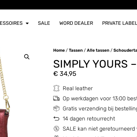
ERZONDEN
ERZONDEN
ERZONDEN
ESSOIRES
SALE
WORD DEALER
PRIVATE LABE
Home
/
Tassen
/
Alle tassen
/
Schoudert
SIMPLY YOURS 
€
34,95
Real leather
Op werkdagen voor 13:00 bes
Gratis verzending bij bestell
14 dagen retourrecht
SALE kan niet geretourneerd