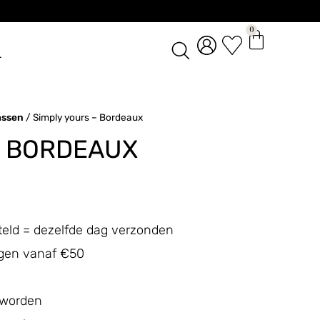
0
L
assen
/ Simply yours – Bordeaux
– BORDEAUX
teld = dezelfde dag verzonden
ingen vanaf €50
 worden