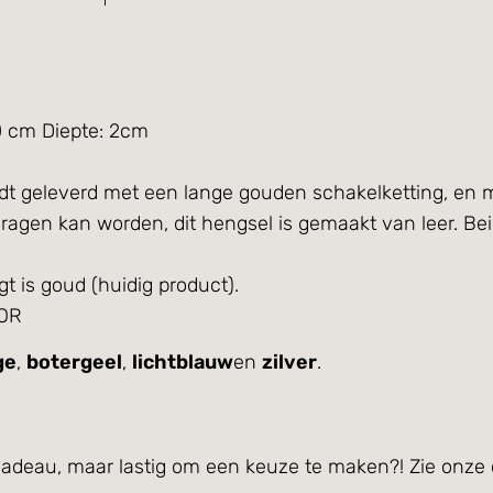
0 cm Diepte: 2cm
dt geleverd met een lange gouden schakelketting, en 
dragen kan worden, dit hengsel is gemaakt van leer. Be
gt is goud (huidig product).
BOR
ge
,
botergeel
,
lichtblauw
en
zilver
.
 cadeau, maar lastig om een keuze te maken?! Zie onz