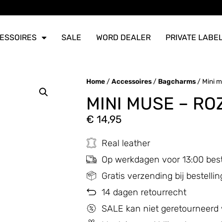
ERZONDEN
ERZONDEN
ERZONDEN
ESSOIRES
SALE
WORD DEALER
PRIVATE LABE
Home
/
Accessoires
/
Bagcharms
/ Mini 
MINI MUSE – RO
€
14,95
Real leather
Op werkdagen voor 13:00 bes
Gratis verzending bij bestell
14 dagen retourrecht
SALE kan niet geretourneerd