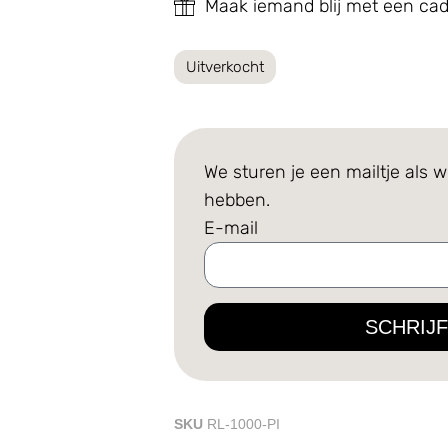
Maak iemand blij met een c
Uitverkocht
We sturen je een mailtje als w
hebben.
E-mail
SCHRIJF
SKU
RL-1000-PI