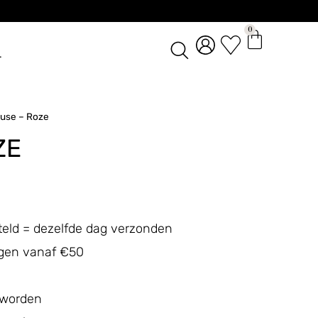
0
L
muse – Roze
ZE
teld = dezelfde dag verzonden
ingen vanaf €50
 worden