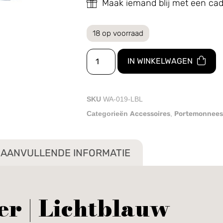
Maak iemand blij met een c
18 op voorraad
IN WINKELWAGEN
SKU
WA-019-LBL
Accessoires
Portemonnees
Categorieën
,
AANVULLENDE INFORMATIE
r | Lichtblauw