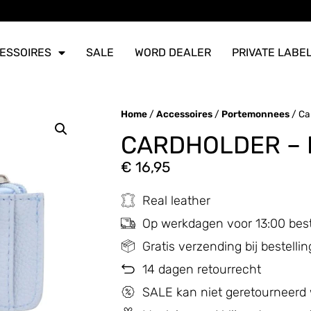
ERZONDEN
ERZONDEN
ERZONDEN
ESSOIRES
SALE
WORD DEALER
PRIVATE LABE
Home
/
Accessoires
/
Portemonnees
/ Ca
CARDHOLDER –
€
16,95
Real leather
Op werkdagen voor 13:00 bes
Gratis verzending bij bestell
14 dagen retourrecht
SALE kan niet geretourneerd