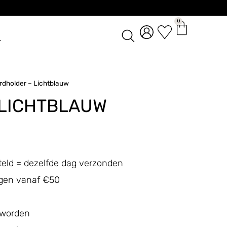
0
L
rdholder – Lichtblauw
 LICHTBLAUW
teld = dezelfde dag verzonden
ingen vanaf €50
 worden