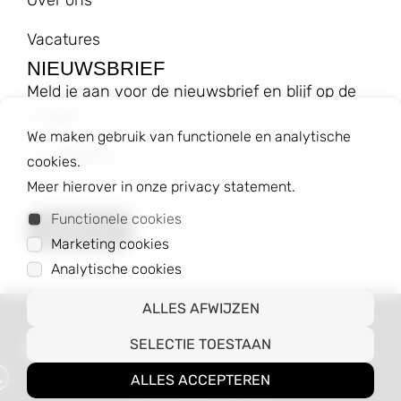
Vacatures
NIEUWSBRIEF
Meld je aan voor de nieuwsbrief en blijf op de
hoogte!
We maken gebruik van functionele en analytische
E-mailadres
cookies.
Meer hierover in onze privacy statement.
Functionele cookies
Marketing cookies
Analytische cookies
ALLES AFWIJZEN
© 2023 Baggyshop B.V.
SELECTIE TOESTAAN
Algemene voorwaarden
Privacybeleid
ALLES ACCEPTEREN
Webshop door CodePix