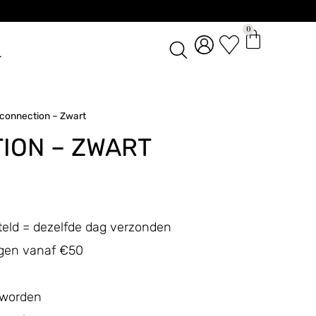
0
L
 connection – Zwart
ION – ZWART
teld = dezelfde dag verzonden
ingen vanaf €50
 worden