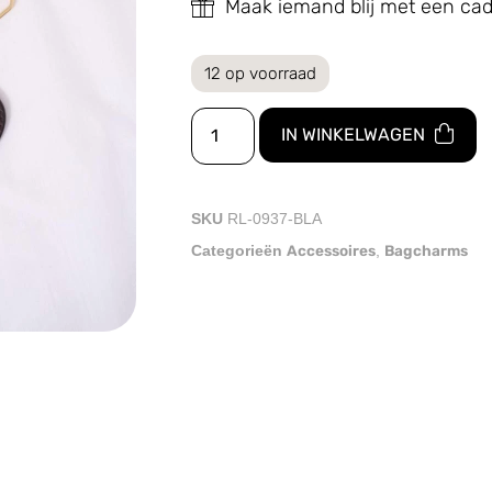
Maak iemand blij met een c
12 op voorraad
IN WINKELWAGEN
SKU
RL-0937-BLA
Accessoires
Bagcharms
Categorieën
,