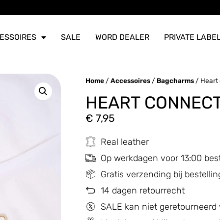
ERZONDEN
ERZONDEN
ERZONDEN
ESSOIRES
SALE
WORD DEALER
PRIVATE LABE
Home
/
Accessoires
/
Bagcharms
/ Heart
HEART CONNECT
€
7,95
Real leather
Op werkdagen voor 13:00 bes
Gratis verzending bij bestell
14 dagen retourrecht
SALE kan niet geretourneerd