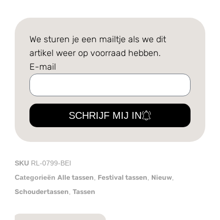
We sturen je een mailtje als we dit
artikel weer op voorraad hebben.
E-mail
SCHRIJF MIJ IN
SKU
RL-0799-BEI
Alle tassen
Festival tassen
Nieuw
Categorieën
,
,
,
Schoudertassen
Tassen
,