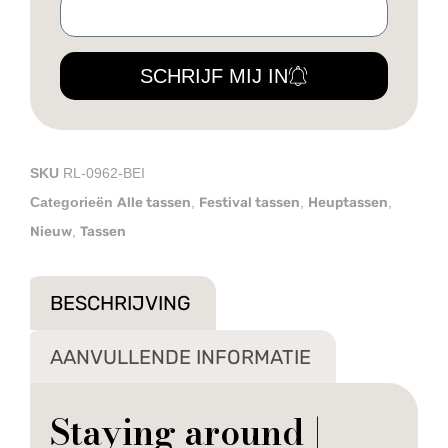
SCHRIJF MIJ IN
SKU
RL-0962-BEI
Alle tassen
Festival tassen
Heuptassen
Categorieën
,
,
,
Nieuw
Tassen
,
BESCHRIJVING
AANVULLENDE INFORMATIE
Staying around |