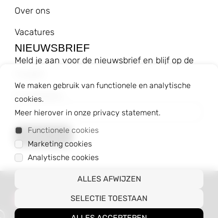
Over ons
Vacatures
NIEUWSBRIEF
Meld je aan voor de nieuwsbrief en blijf op de
hoogte!
We maken gebruik van functionele en analytische
E-mailadres
cookies.
Meer hierover in onze privacy statement.
Functionele cookies
Marketing cookies
Analytische cookies
ALLES AFWIJZEN
© 2023 Baggyshop B.V.
SELECTIE TOESTAAN
Algemene voorwaarden
Privacybeleid
ALLES ACCEPTEREN