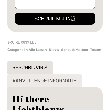
SCHRIJF MIJ IN
SKU
RL-0833-LBL
Alle tassen
Nieuw
Schoudertassen
Tassen
Categorieën
,
,
,
BESCHRIJVING
AANVULLENDE INFORMATIE
Hi there –
Lichtblauw