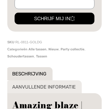
SCHRIJF MIJ IN
SKU
RL-0811-GOLDG
Alle tassen
Nieuw
Party collectie
Categorieën
,
,
,
Schoudertassen
Tassen
,
BESCHRIJVING
AANVULLENDE INFORMATIE
Amazing blaze |