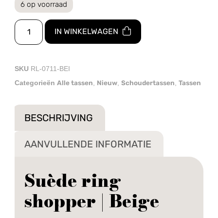
6 op voorraad
IN WINKELWAGEN
SKU
RL-0711-BEI
Alle tassen
Nieuw
Schoudertassen
Tassen
Categorieën
,
,
,
BESCHRIJVING
AANVULLENDE INFORMATIE
Suède ring
shopper | Beige