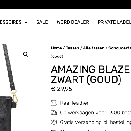
ERZONDEN
ERZONDEN
ERZONDEN
ESSOIRES
SALE
WORD DEALER
PRIVATE LABE
Home
/
Tassen
/
Alle tassen
/
Schoudert
(goud)
AMAZING BLAZE
ZWART (GOUD)
€
29,95
Real leather
Op werkdagen voor 13:00 bes
Gratis verzending bij bestell