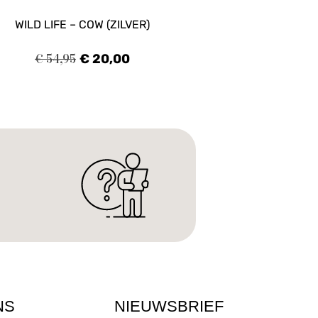
WILD LIFE – COW (ZILVER)
€
54,95
€
20,00
NS
NIEUWSBRIEF