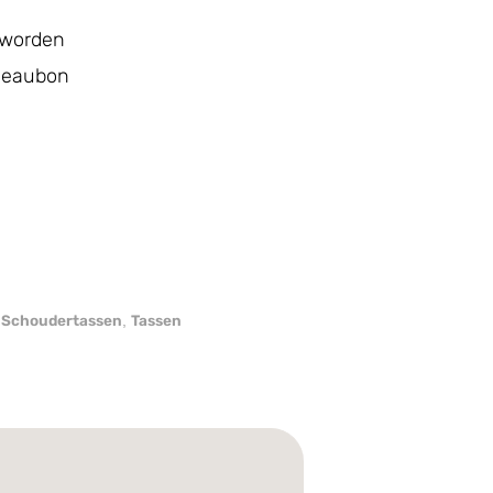
 worden
adeaubon
Schoudertassen
Tassen
,
,