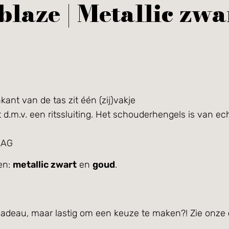
laze | Metallic zwa
ant van de tas zit één (zij)vakje
t d.m.v. een ritssluiting. Het schouderhengels is van ech
LAG
ren:
metallic zwart
en
goud
.
cadeau, maar lastig om een keuze te maken?! Zie onze