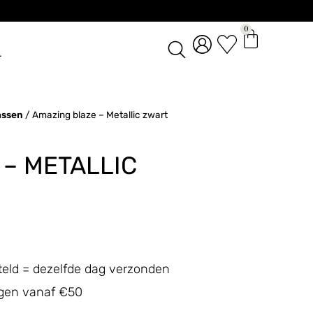
0
L
assen
/ Amazing blaze – Metallic zwart
 – METALLIC
teld = dezelfde dag verzonden
ingen vanaf €50