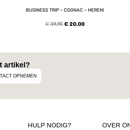
BUSINESS TRIP – COGNAC – HEREN!
€
39,95
€
20,00
 artikel?
TACT OPNEMEN
HULP NODIG?
OVER O