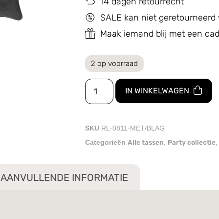
14 dagen retourrecht
SALE kan niet geretourneerd
Maak iemand blij met een c
2 op voorraad
IN WINKELWAGEN
SKU
RL-0811-MET/BLAG
Alle tassen
Party collectie
Categorieën
,
AANVULLENDE INFORMATIE