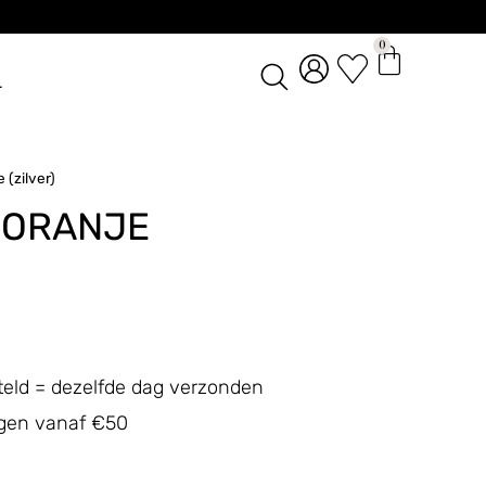
0
L
 (zilver)
 ORANJE
teld = dezelfde dag verzonden
ingen vanaf €50