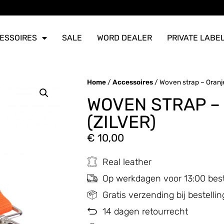
ERZONDEN
ERZONDEN
ERZONDEN
ESSOIRES
SALE
WORD DEALER
PRIVATE LABE
Home
/
Accessoires
/ Woven strap – Oranje
WOVEN STRAP –
(ZILVER)
€
10,00
Real leather
Op werkdagen voor 13:00 bes
Gratis verzending bij bestell
14 dagen retourrecht