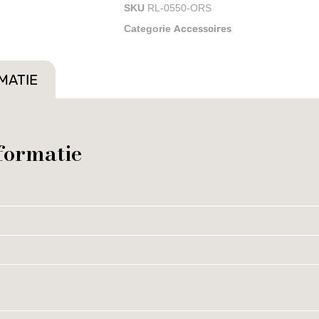
SKU
RL-0550-ORS
Accessoires
Categorie
MATIE
formatie