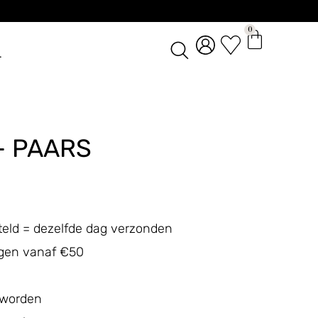
0
L
– PAARS
teld = dezelfde dag verzonden
ingen vanaf €50
 worden