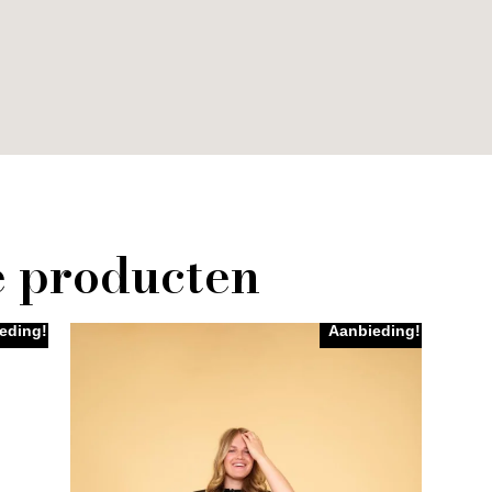
e producten
eding!
Aanbieding!