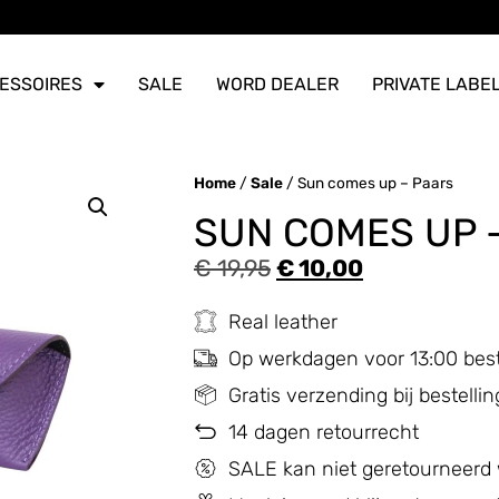
ERZONDEN
ERZONDEN
ERZONDEN
ESSOIRES
SALE
WORD DEALER
PRIVATE LABE
Home
/
Sale
/ Sun comes up – Paars
SUN COMES UP 
€
19,95
€
10,00
Real leather
Op werkdagen voor 13:00 bes
Gratis verzending bij bestell
14 dagen retourrecht
SALE kan niet geretourneerd