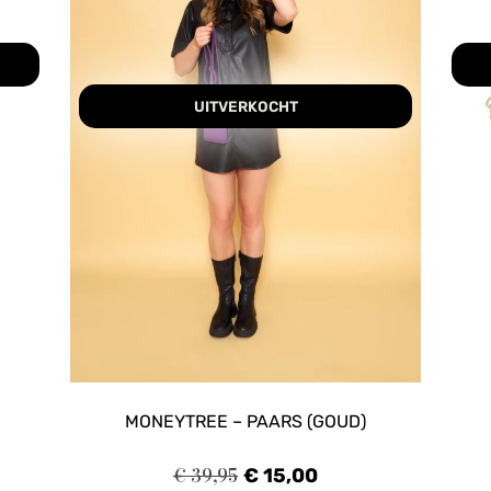
UITVERKOCHT
MONEYTREE – PAARS (GOUD)
€
39,95
€
15,00