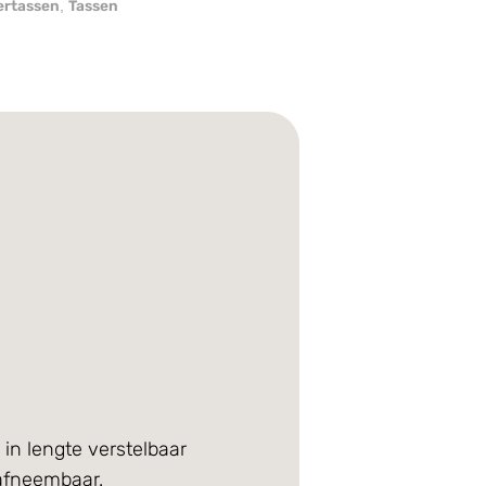
rtassen
Tassen
,
in lengte verstelbaar
 afneembaar.