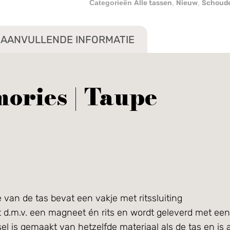
Alle tassen
Nieuw
Schoude
Categorieën
,
,
AANVULLENDE INFORMATIE
ories | Taupe
m
e van de tas bevat een vakje met ritssluiting
t d.m.v. een magneet én rits en wordt geleverd met een 
el is gemaakt van hetzelfde materiaal als de tas en is