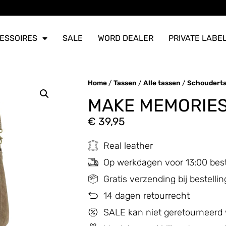
ERZONDEN
ERZONDEN
ERZONDEN
ESSOIRES
SALE
WORD DEALER
PRIVATE LABE
Home
/
Tassen
/
Alle tassen
/
Schoudert
MAKE MEMORIES
€
39,95
Real leather
Op werkdagen voor 13:00 bes
Gratis verzending bij bestell
14 dagen retourrecht
SALE kan niet geretourneerd