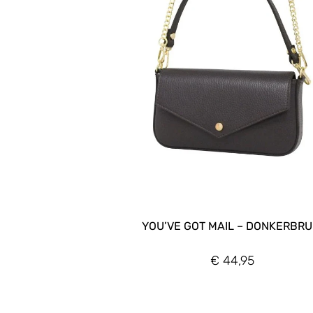
YOU’VE GOT MAIL – DONKERBRU
€
44,95