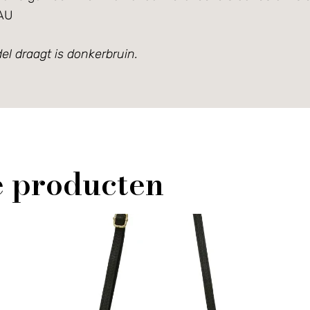
AU
el draagt is donkerbruin.
e producten