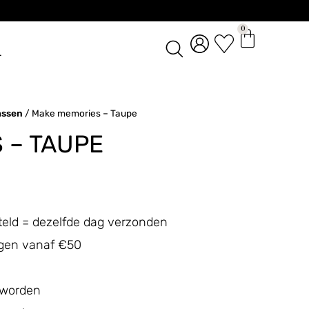
0
L
assen
/ Make memories – Taupe
 – TAUPE
teld = dezelfde dag verzonden
ingen vanaf €50
 worden