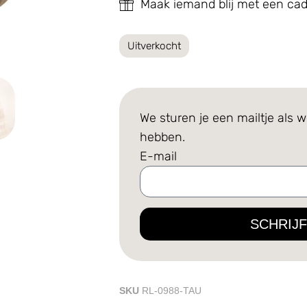
Maak iemand blij met een c
Uitverkocht
We sturen je een mailtje als w
hebben.
E-mail
SCHRIJF
SKU
RL-0988-TAU