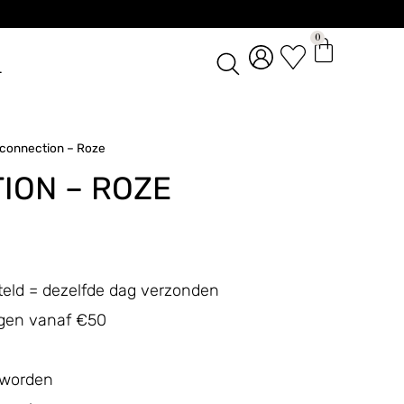
0
L
 connection – Roze
ION – ROZE
teld = dezelfde dag verzonden
ingen vanaf €50
 worden