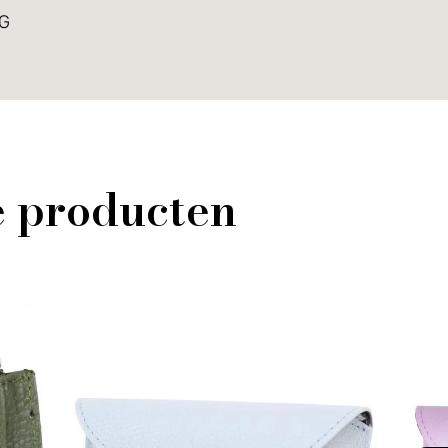
IG
e producten