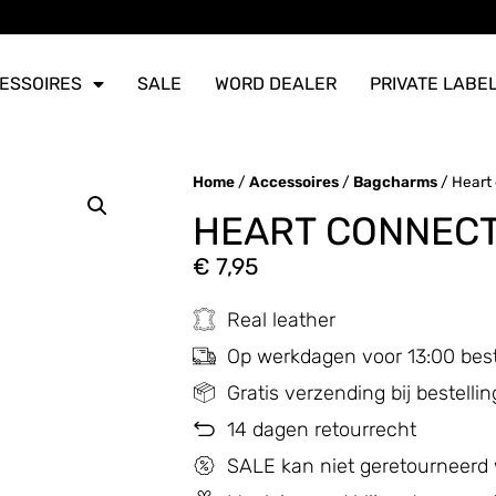
ERZONDEN
ERZONDEN
ERZONDEN
ESSOIRES
SALE
WORD DEALER
PRIVATE LABE
Home
/
Accessoires
/
Bagcharms
/ Heart
HEART CONNECT
€
7,95
Real leather
Op werkdagen voor 13:00 bes
Gratis verzending bij bestell
14 dagen retourrecht
SALE kan niet geretourneerd