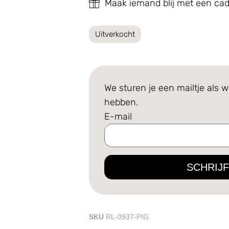
Maak iemand blij met een c
Uitverkocht
We sturen je een mailtje als w
hebben.
E-mail
SCHRIJF
SKU
RL-0937-PIG