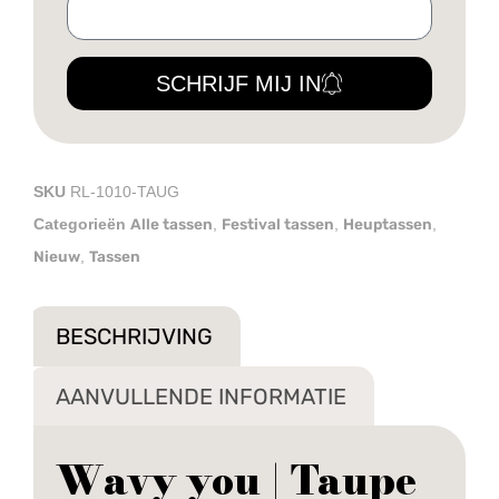
SCHRIJF MIJ IN
SKU
RL-1010-TAUG
Alle tassen
Festival tassen
Heuptassen
Categorieën
,
,
,
Nieuw
Tassen
,
BESCHRIJVING
AANVULLENDE INFORMATIE
Wavy you | Taupe