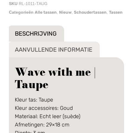
SKU
RL-1011-TAUG
Alle tassen
Nieuw
Schoudertassen
Tassen
Categorieën
,
,
,
BESCHRIJVING
AANVULLENDE INFORMATIE
Wave with me |
Taupe
Kleur tas: Taupe
Kleur accessoires: Goud
Materiaal: Echt leer (suède)
Afmetingen: 29×18 cm
Diepte: 3 cm