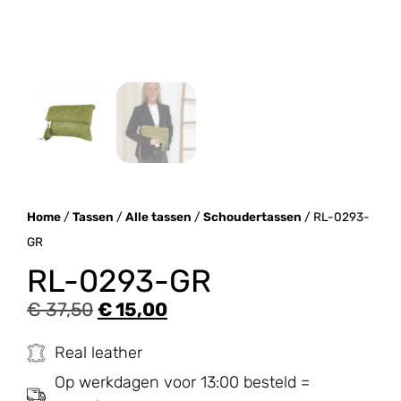
Home
/
Tassen
/
Alle tassen
/
Schoudertassen
/ RL-0293-
GR
RL-0293-GR
€
37,50
€
15,00
Real leather
Op werkdagen voor 13:00 besteld =