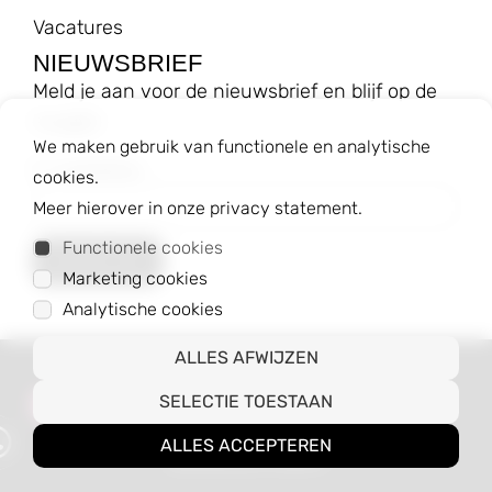
Vacatures
NIEUWSBRIEF
Meld je aan voor de nieuwsbrief en blijf op de
hoogte!
We maken gebruik van functionele en analytische
E-mailadres
cookies.
Meer hierover in onze privacy statement.
Functionele cookies
Marketing cookies
Analytische cookies
ALLES AFWIJZEN
© 2023 Baggyshop B.V.
SELECTIE TOESTAAN
Algemene voorwaarden
Privacybeleid
ALLES ACCEPTEREN
Webshop door CodePix