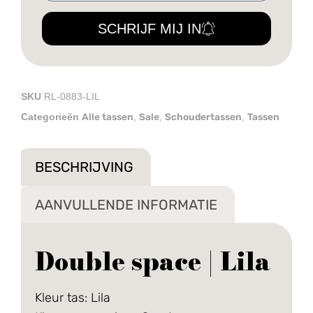
SCHRIJF MIJ IN
SKU
RL-0883-LIL
Alle tassen
Sale
Schoudertassen
Tassen
Categorieën
,
,
,
BESCHRIJVING
AANVULLENDE INFORMATIE
Double space | Lila
Kleur tas: Lila